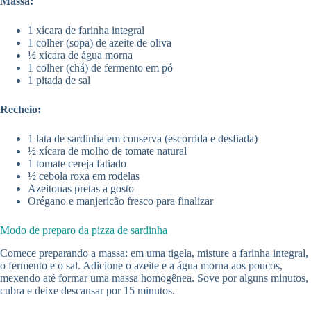
Massa:
1 xícara de farinha integral
1 colher (sopa) de azeite de oliva
½ xícara de água morna
1 colher (chá) de fermento em pó
1 pitada de sal
Recheio:
1 lata de sardinha em conserva (escorrida e desfiada)
½ xícara de molho de tomate natural
1 tomate cereja fatiado
½ cebola roxa em rodelas
Azeitonas pretas a gosto
Orégano e manjericão fresco para finalizar
Modo de preparo da pizza de sardinha
Comece preparando a massa: em uma tigela, misture a farinha integral,
o fermento e o sal. Adicione o azeite e a água morna aos poucos,
mexendo até formar uma massa homogênea. Sove por alguns minutos,
cubra e deixe descansar por 15 minutos.