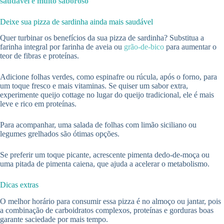
saudável e muito saboroso
Deixe sua pizza de sardinha ainda mais saudável
Quer turbinar os benefícios da sua pizza de sardinha? Substitua a
farinha integral por farinha de aveia ou
grão-de-bico
para aumentar o
teor de fibras e proteínas.
Adicione folhas verdes, como espinafre ou rúcula, após o forno, para
um toque fresco e mais vitaminas. Se quiser um sabor extra,
experimente queijo cottage no lugar do queijo tradicional, ele é mais
leve e rico em proteínas.
Para acompanhar, uma salada de folhas com limão siciliano ou
legumes grelhados são ótimas opções.
Se preferir um toque picante, acrescente pimenta dedo-de-moça ou
uma pitada de pimenta caiena, que ajuda a acelerar o metabolismo.
Dicas extras
O melhor horário para consumir essa pizza é no almoço ou jantar, pois
a combinação de carboidratos complexos, proteínas e gorduras boas
garante saciedade por mais tempo.