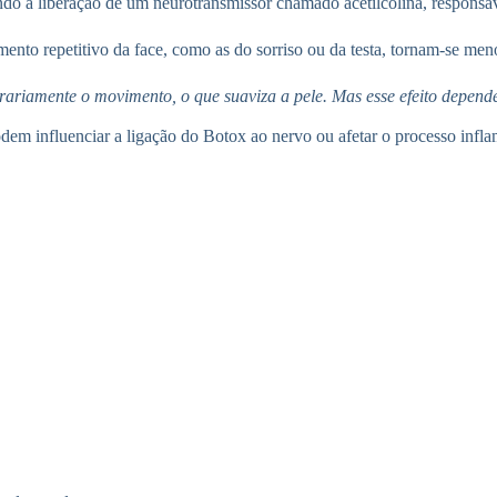
bindo a liberação de um neurotransmissor chamado acetilcolina, responsá
nto repetitivo da face, como as do sorriso ou da testa, tornam-se men
rariamente o movimento, o que suaviza a pele. Mas esse efeito depend
dem influenciar a ligação do Botox ao nervo ou afetar o processo infla