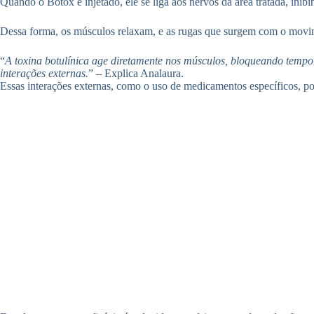
Quando o Botox é injetado, ele se liga aos nervos da área tratada, ini
Dessa forma, os músculos relaxam, e as rugas que surgem com o movime
“
A toxina botulínica age diretamente nos músculos, bloqueando tempo
interações externas.
” – Explica Analaura.
Essas interações externas, como o uso de medicamentos específicos, po