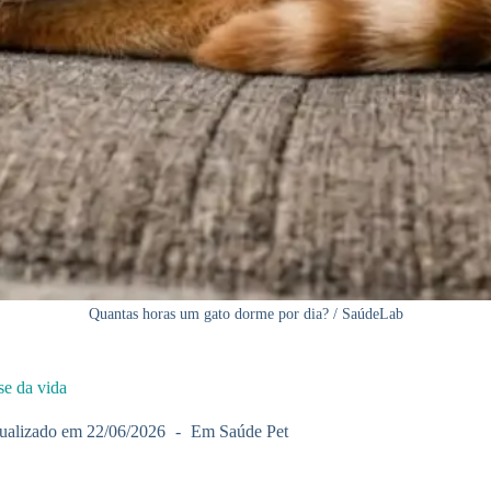
Quantas horas um gato dorme por dia? / SaúdeLab
se da vida
ualizado em
22/06/2026
Em
Saúde Pet