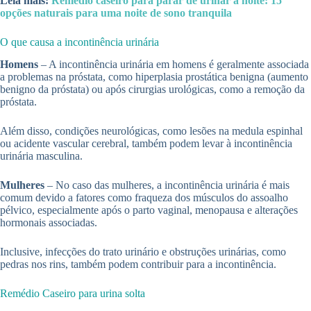
Leia mais:
Remédio caseiro para parar de urinar à noite: 15
opções naturais para uma noite de sono tranquila
O que causa a incontinência urinária
Homens
– A incontinência urinária em homens é geralmente associada
a problemas na próstata, como hiperplasia prostática benigna (aumento
benigno da próstata) ou após cirurgias urológicas, como a remoção da
próstata.
Além disso, condições neurológicas, como lesões na medula espinhal
ou acidente vascular cerebral, também podem levar à incontinência
urinária masculina.
Mulheres
– No caso das mulheres, a incontinência urinária é mais
comum devido a fatores como fraqueza dos músculos do assoalho
pélvico, especialmente após o parto vaginal, menopausa e alterações
hormonais associadas.
Inclusive, infecções do trato urinário e obstruções urinárias, como
pedras nos rins, também podem contribuir para a incontinência.
Remédio Caseiro para urina solta