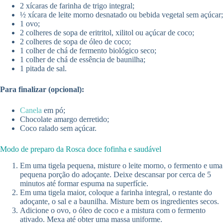
2 xícaras de farinha de trigo integral;
½ xícara de leite morno desnatado ou bebida vegetal sem açúcar;
1 ovo;
2 colheres de sopa de eritritol, xilitol ou açúcar de coco;
2 colheres de sopa de óleo de coco;
1 colher de chá de fermento biológico seco;
1 colher de chá de essência de baunilha;
1 pitada de sal.
Para finalizar (opcional):
Canela
em pó;
Chocolate amargo derretido;
Coco ralado sem açúcar.
Modo de preparo da Rosca doce fofinha e saudável
Em uma tigela pequena, misture o leite morno, o fermento e uma
pequena porção do adoçante. Deixe descansar por cerca de 5
minutos até formar espuma na superfície.
Em uma tigela maior, coloque a farinha integral, o restante do
adoçante, o sal e a baunilha. Misture bem os ingredientes secos.
Adicione o ovo, o óleo de coco e a mistura com o fermento
ativado. Mexa até obter uma massa uniforme.