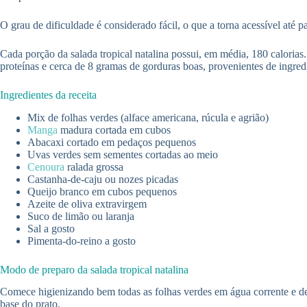
O grau de dificuldade é considerado fácil, o que a torna acessível até
Cada porção da salada tropical natalina possui, em média, 180 caloria
proteínas e cerca de 8 gramas de gorduras boas, provenientes de ingred
Ingredientes da receita
Mix de folhas verdes (alface americana, rúcula e agrião)
Manga
madura cortada em cubos
Abacaxi cortado em pedaços pequenos
Uvas verdes sem sementes cortadas ao meio
Cenoura
ralada grossa
Castanha-de-caju ou nozes picadas
Queijo branco em cubos pequenos
Azeite de oliva extravirgem
Suco de limão ou laranja
Sal a gosto
Pimenta-do-reino a gosto
Modo de preparo da salada tropical natalina
Comece higienizando bem todas as folhas verdes em água corrente e de
base do prato.