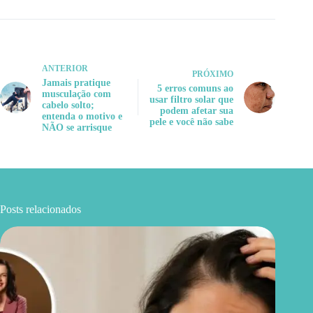
ANTERIOR
PRÓXIMO
Jamais pratique
5 erros comuns ao
musculação com
usar filtro solar que
cabelo solto;
podem afetar sua
entenda o motivo e
pele e você não sabe
NÃO se arrisque
Posts relacionados