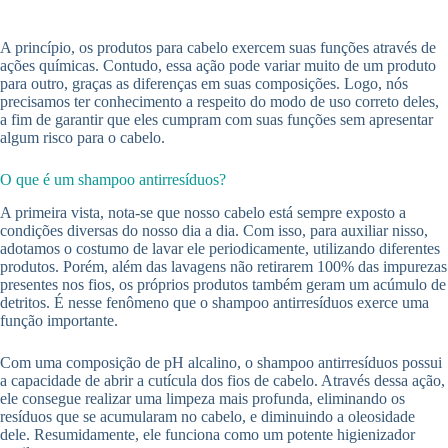
A princípio, os produtos para cabelo exercem suas funções através de
ações químicas. Contudo, essa ação pode variar muito de um produto
para outro, graças as diferenças em suas composições. Logo, nós
precisamos ter conhecimento a respeito do modo de uso correto deles,
a fim de garantir que eles cumpram com suas funções sem apresentar
algum risco para o cabelo.
O que é um shampoo antirresíduos?
A primeira vista, nota-se que nosso cabelo está sempre exposto a
condições diversas do nosso dia a dia. Com isso, para auxiliar nisso,
adotamos o costumo de lavar ele periodicamente, utilizando diferentes
produtos. Porém, além das lavagens não retirarem 100% das impurezas
presentes nos fios, os próprios produtos também geram um acúmulo de
detritos. É nesse fenômeno que o shampoo antirresíduos exerce uma
função importante.
Com uma composição de pH alcalino, o shampoo antirresíduos possui
a capacidade de abrir a cutícula dos fios de cabelo. Através dessa ação,
ele consegue realizar uma limpeza mais profunda, eliminando os
resíduos que se acumularam no cabelo, e diminuindo a oleosidade
dele. Resumidamente, ele funciona como um potente higienizador