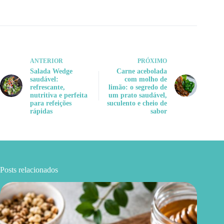
ANTERIOR
PRÓXIMO
Salada Wedge
Carne acebolada
saudável:
com molho de
refrescante,
limão: o segredo de
nutritiva e perfeita
um prato saudável,
para refeições
suculento e cheio de
rápidas
sabor
Posts relacionados