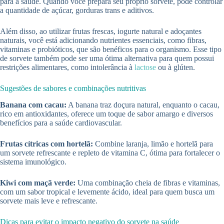
para a saúde. Quando você prepara seu próprio sorvete, pode controlar
a quantidade de açúcar, gorduras trans e aditivos.
Além disso, ao utilizar frutas frescas, iogurte natural e adoçantes
naturais, você está adicionando nutrientes essenciais, como fibras,
vitaminas e probióticos, que são benéficos para o organismo. Esse tipo
de sorvete também pode ser uma ótima alternativa para quem possui
restrições alimentares, como intolerância à
lactose
ou à glúten.
Sugestões de sabores e combinações nutritivas
Banana com cacau:
A banana traz doçura natural, enquanto o cacau,
rico em antioxidantes, oferece um toque de sabor amargo e diversos
benefícios para a saúde cardiovascular.
Frutas cítricas com hortelã:
Combine laranja, limão e hortelã para
um sorvete refrescante e repleto de vitamina C, ótima para fortalecer o
sistema imunológico.
Kiwi com maçã verde:
Uma combinação cheia de fibras e vitaminas,
com um sabor tropical e levemente ácido, ideal para quem busca um
sorvete mais leve e refrescante.
Dicas para evitar o impacto negativo do sorvete na saúde