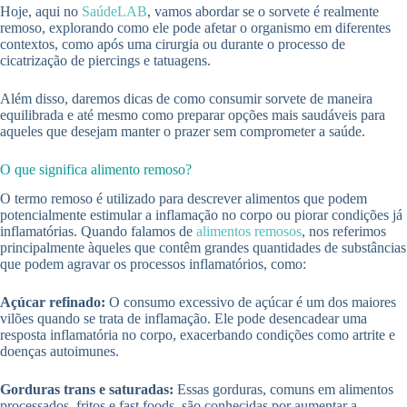
Hoje, aqui no
SaúdeLAB
, vamos abordar se o sorvete é realmente
remoso, explorando como ele pode afetar o organismo em diferentes
contextos, como após uma cirurgia ou durante o processo de
cicatrização de piercings e tatuagens.
Além disso, daremos dicas de como consumir sorvete de maneira
equilibrada e até mesmo como preparar opções mais saudáveis para
aqueles que desejam manter o prazer sem comprometer a saúde.
O que significa alimento remoso?
O termo remoso é utilizado para descrever alimentos que podem
potencialmente estimular a inflamação no corpo ou piorar condições já
inflamatórias. Quando falamos de
alimentos remosos
, nos referimos
principalmente àqueles que contêm grandes quantidades de substâncias
que podem agravar os processos inflamatórios, como:
Açúcar refinado:
O consumo excessivo de açúcar é um dos maiores
vilões quando se trata de inflamação. Ele pode desencadear uma
resposta inflamatória no corpo, exacerbando condições como artrite e
doenças autoimunes.
Gorduras trans e saturadas:
Essas gorduras, comuns em alimentos
processados, fritos e fast foods, são conhecidas por aumentar a