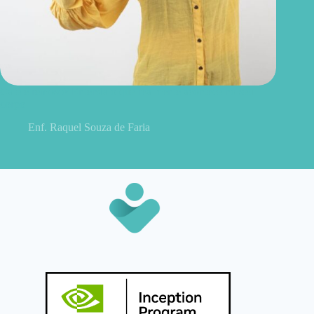
Café é remoso? Entenda o que realmente acontece no seu
corpo
Enf. Raquel Souza de Faria