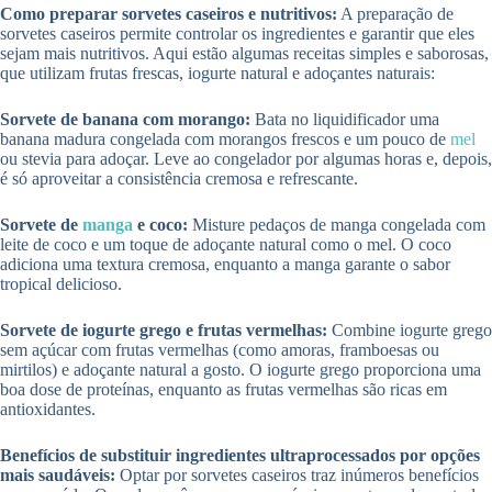
Como preparar sorvetes caseiros e nutritivos:
A preparação de
sorvetes caseiros permite controlar os ingredientes e garantir que eles
sejam mais nutritivos. Aqui estão algumas receitas simples e saborosas,
que utilizam frutas frescas, iogurte natural e adoçantes naturais:
Sorvete de banana com morango:
Bata no liquidificador uma
banana madura congelada com morangos frescos e um pouco de
mel
ou stevia para adoçar. Leve ao congelador por algumas horas e, depois,
é só aproveitar a consistência cremosa e refrescante.
Sorvete de
manga
e coco:
Misture pedaços de manga congelada com
leite de coco e um toque de adoçante natural como o mel. O coco
adiciona uma textura cremosa, enquanto a manga garante o sabor
tropical delicioso.
Sorvete de iogurte grego e frutas vermelhas:
Combine iogurte grego
sem açúcar com frutas vermelhas (como amoras, framboesas ou
mirtilos) e adoçante natural a gosto. O iogurte grego proporciona uma
boa dose de proteínas, enquanto as frutas vermelhas são ricas em
antioxidantes.
Benefícios de substituir ingredientes ultraprocessados por opções
mais saudáveis:
Optar por sorvetes caseiros traz inúmeros benefícios