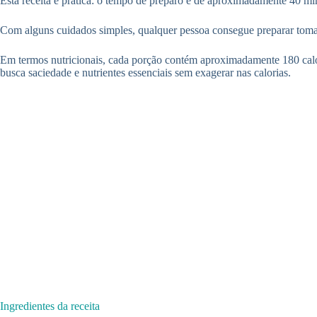
Esta receita é prática: o tempo de preparo é de aproximadamente 40 min
Com alguns cuidados simples, qualquer pessoa consegue preparar tomat
Em termos nutricionais, cada porção contém aproximadamente 180 calor
busca saciedade e nutrientes essenciais sem exagerar nas calorias.
Ingredientes da receita