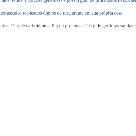
utos, rende 4 porções generosas e possui grau de dificuldade baixo, sen
es assados recheados dignos de restaurante em sua própria casa.
ias, 12 g de carboidratos, 8 g de proteínas e 10 g de gorduras saudáv