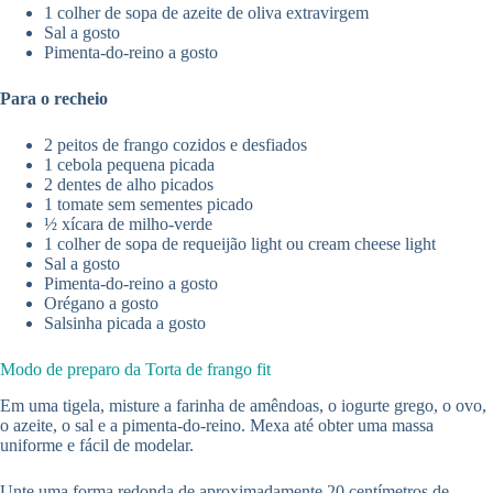
1 colher de sopa de azeite de oliva extravirgem
Sal a gosto
Pimenta-do-reino a gosto
Para o recheio
2 peitos de frango cozidos e desfiados
1 cebola pequena picada
2 dentes de alho picados
1 tomate sem sementes picado
½ xícara de milho-verde
1 colher de sopa de requeijão light ou cream cheese light
Sal a gosto
Pimenta-do-reino a gosto
Orégano a gosto
Salsinha picada a gosto
Modo de preparo da Torta de frango fit
Em uma tigela, misture a farinha de amêndoas, o iogurte grego, o ovo,
o azeite, o sal e a pimenta-do-reino. Mexa até obter uma massa
uniforme e fácil de modelar.
Unte uma forma redonda de aproximadamente 20 centímetros de