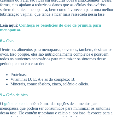
castanha do Pará, são ricas em gorduras boas e antioxidantes. Dessa
forma, elas ajudam a reduzir os danos que as células dos ovários
sofrem durante a menopausa, bem como favorecem para uma melhor
lubrificação vaginal, que tende a ficar mais ressecada nessa fase.
Leia aqui:
Conheça os benefícios do óleo de prímula para
menopausa.
8 – Ovo
Dentre os alimentos para menopausa, devemos, também, destacar os
ovos. Isso porque, eles são nutricionalmente completos e possuem
todos os nutrientes necessários para minimizar os sintomas desse
período, como é o caso de:
Proteínas;
Vitaminas D, E, A e as do complexo B;
Minerais, como: fósforo, zinco, selênio e cálcio.
9 – Grão de bico
O
grão de bico
também é uma das opções de alimentos para
menopausa que podem ser consumidos para minimizar os sintomas
dessa fase. Ele contém triptofano e cálcio e, por isso, favorece para a