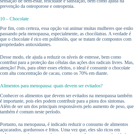
sensação de bem-estar, felicidade e satisfação, bem como ajuda na
prevenção da osteoporose e osteopenia.
10 – Chocolate
Por fim, com certeza, essa opção vai animar muitas mulheres que estão
passando pela menopausa, especialmente, as chocólatras. A verdade é
que o chocolate é rico em polifenóis, que se tratam de compostos com
propriedades antioxidantes.
Desse modo, ele ajuda a reduzir os níveis de estresse, bem como
contribui para a proteção das células das ações dos radicais livres. Mas,
atenção! Pois, para obter esses efeitos, o ideal é consumir o chocolate
com alta concentração de cacau, como os 70% em diante.
Alimentos para menopausa: quais devem ser evitados?
Conhecer os alimentos que devem ser evitados na menopausa também
é importante, pois eles podem contribuir para a piora dos sintomas.
Além de ser um dos principais responsáveis pelo aumento de peso, que
também é comum neste período.
Portanto, na menopausa, é indicado reduzir o consumo de alimentos
açucarados, gordurosos e fritos. Uma vez que, eles são ricos em