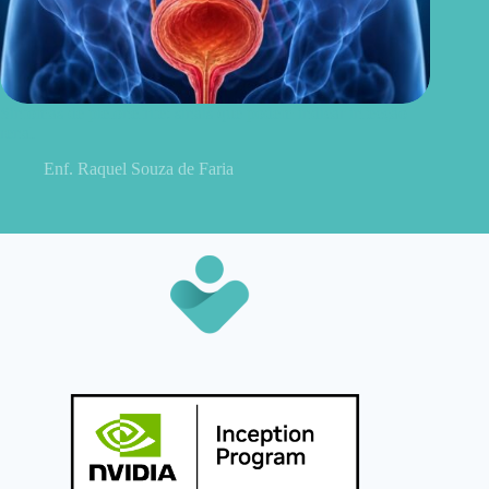
Sintomas de pielonefrite: sinais que podem indicar infecção
renal
Enf. Raquel Souza de Faria