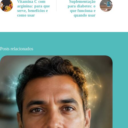
Vitamina C com
Suplementação
arginina: para que
para diabetes: o
serve, benefícios e
que funciona e
como usar
quando usar
Posts relacionados