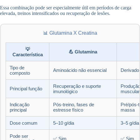
Essa combinação pode ser especialmente útil em períodos de carga
elevada, treinos intensificados ou recuperação de lesões.
📊 Glutamina X Creatina
💡
💪 Glutamina
Característica
Tipo de
Aminoácido não essencial
Derivado
composto
Recuperação e suporte
Produção 
Principal função
imunológico
muscular
Indicação
Pós-treino, fases de
Pré/pós-t
principal
estresse físico
massa
Dose comum
5–10 g/dia
3–5 g/dia
Pode ser
✅ Sim
✅ Sim