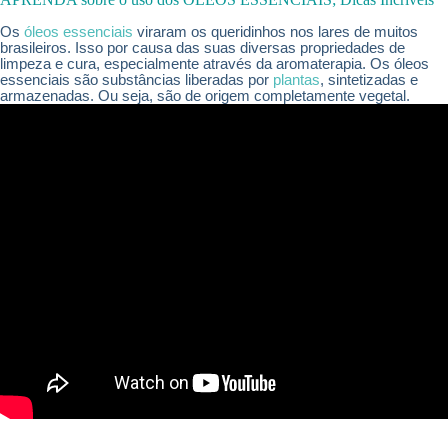
Os
óleos essenciais
viraram os queridinhos nos lares de muitos
brasileiros. Isso por causa das suas diversas propriedades de
limpeza e cura, especialmente através da aromaterapia. Os óleos
essenciais são substâncias liberadas por
plantas
, sintetizadas e
armazenadas. Ou seja, são de origem completamente vegetal.