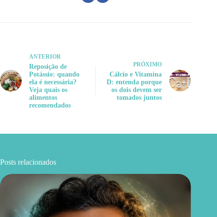
ANTERIOR
PRÓXIMO
Reposição de
Potássio: quando
Cálcio e Vitamina
ela é necessária?
D: entenda porque
Veja quais os
os dois devem ser
alimentos
tomados juntos
recomendados
Posts relacionados