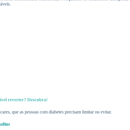
áveis.
sível reverter? Descubra!
ares, que as pessoas com diabetes precisam limitar ou evitar.
pudins