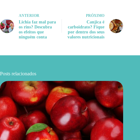
ANTERIOR
PRÓXIMO
Lichia faz mal para
Canjica é
os rins? Descubra
carboidrato? Fique
os efeitos que
por dentro dos seus
ninguém conta
valores nutricionais
Posts relacionados