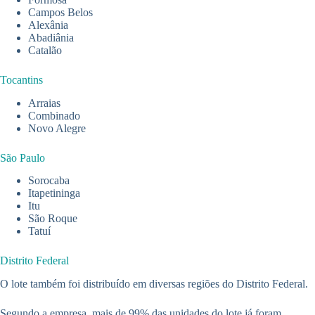
Campos Belos
Alexânia
Abadiânia
Catalão
Tocantins
Arraias
Combinado
Novo Alegre
São Paulo
Sorocaba
Itapetininga
Itu
São Roque
Tatuí
Distrito Federal
O lote também foi distribuído em diversas regiões do Distrito Federal.
Segundo a empresa, mais de 99% das unidades do lote já foram