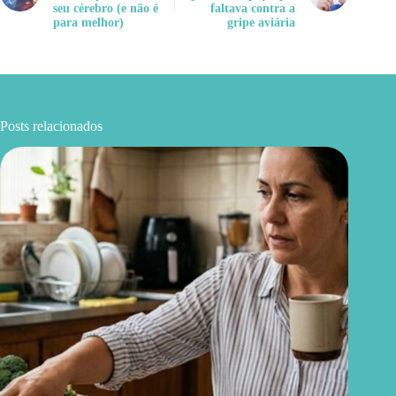
seu cérebro (e não é
faltava contra a
para melhor)
gripe aviária
Posts relacionados