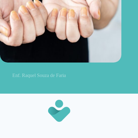
Unhas amareladas: veja as causas que vão além do esmalte
Enf. Raquel Souza de Faria