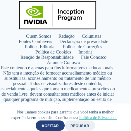
Quem Somos
Redação
Colunistas
Fontes Confiáveis
Declaração de privacidade
Política Editorial
Política de Correções
Política de Cookies
Imprint
Isenção de Responsabilidade
Fale Conosco
Anuncie Conosco
Este conteúdo é apenas para fins informativos e educacionais.
Não tem a intenção de fornecer aconselhamento médico ou
substituir tal aconselhamento ou tratamento de um médico
pessoal. Todos os visualizadores deste conteúdo,
especialmente aqueles que tomam medicamentos prescritos ou
de venda livre, devem consultar seus médicos antes de iniciar
qualquer programa de nutrição, suplementação ou estilo de
vida.
Copyright © 2026 - SaúdeLAB.com pertence ao grupo
Nós usamos cookies para garantir que você tenha a melhor
VKCF Soluções Digitais Ltda - CNPJ n° 43.726.917/0001-80
experiência em nosso site. Confira nossa
Política de Privacidade
.
- Contato +55 (65) 99813- 4203 - Responsável Técnica:
ACEITAR
RECUSAR
Farmacêutica Elizandra Civalsci Costa - CRF MT n° 3490