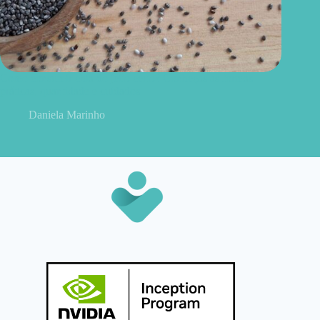
Como consumir chia do jeito certo? Conheças as formas
práticas, quantidade e cuidados
Daniela Marinho