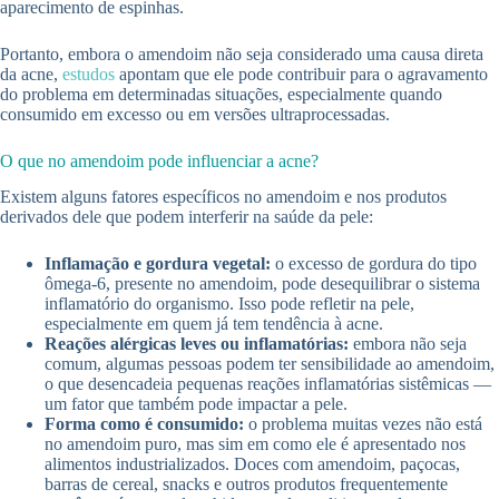
aparecimento de espinhas.
Portanto, embora o amendoim não seja considerado uma causa direta
da acne,
estudos
apontam que ele pode contribuir para o agravamento
do problema em determinadas situações, especialmente quando
consumido em excesso ou em versões ultraprocessadas.
O que no amendoim pode influenciar a acne?
Existem alguns fatores específicos no amendoim e nos produtos
derivados dele que podem interferir na saúde da pele:
Inflamação e gordura vegetal:
o excesso de gordura do tipo
ômega-6, presente no amendoim, pode desequilibrar o sistema
inflamatório do organismo. Isso pode refletir na pele,
especialmente em quem já tem tendência à acne.
Reações alérgicas leves ou inflamatórias:
embora não seja
comum, algumas pessoas podem ter sensibilidade ao amendoim,
o que desencadeia pequenas reações inflamatórias sistêmicas —
um fator que também pode impactar a pele.
Forma como é consumido:
o problema muitas vezes não está
no amendoim puro, mas sim em como ele é apresentado nos
alimentos industrializados. Doces com amendoim, paçocas,
barras de cereal, snacks e outros produtos frequentemente