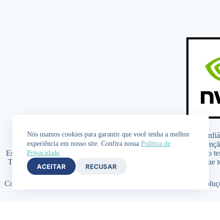
Nós usamos cookies para garantir que você tenha a melhor
Quem Somos
Redação
Colunistas
Fontes Confiá
experiência em nosso site. Confira nossa
Política de
Isenç
Este conteúdo é apenas para fins informativos e educacionais. Não t
Privacidade
.
Todos os visualizadores deste conteúdo, especialmente aqueles que 
ACEITAR
RECUSAR
Copyright © 2026 - SaúdeLAB.com pertence ao grupo VKCF Soluções