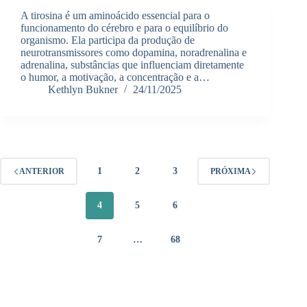
A tirosina é um aminoácido essencial para o
funcionamento do cérebro e para o equilíbrio do
organismo. Ela participa da produção de
neurotransmissores como dopamina, noradrenalina e
adrenalina, substâncias que influenciam diretamente
o humor, a motivação, a concentração e a…
Kethlyn Bukner
24/11/2025
1
2
3
ANTERIOR
PRÓXIMA
4
5
6
7
…
68