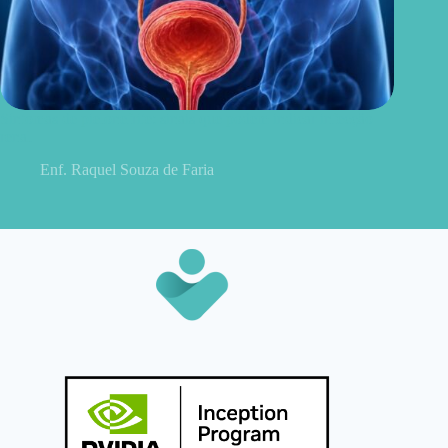
Sintomas de pielonefrite: sinais que podem indicar infecção
renal
Enf. Raquel Souza de Faria