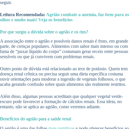
seguir.
Leitura Recomendada:
Agrião combate a anemia, faz bem para os
olhos e muito mais! Veja os benefícios
Por que surgiu a dúvida sobre o agrião e os rins?
A associação entre o agrião e possíveis danos renais é fruto, em grande
parte, de crenças populares. Alimentos com sabor mais intenso ou com
fama de “puxar líquido do corpo” costumam gerar receio entre pessoas
sensíveis ou que já convivem com problemas renais.
Outro ponto de dúvida está relacionado ao teor de potássio. Quem tem
doença renal crônica ou precisa seguir uma dieta específica costuma
ouvir orientações para moderar a ingestão de vegetais folhosos, o que
acaba gerando confusão sobre quais alimentos são realmente restritos.
Além disso, algumas pessoas acreditam que qualquer vegetal verde-
escuro pode favorecer a formação de cálculos renais. Essa ideia, no
entanto, não se aplica ao agrião, como veremos adiante.
Benefícios do agrião para a saúde renal
O agrião é uma das folhas
mais nutritivas
e pode oferecer benefícios ao