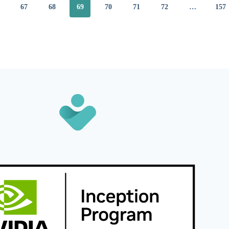
67
68
69
70
71
72
…
157