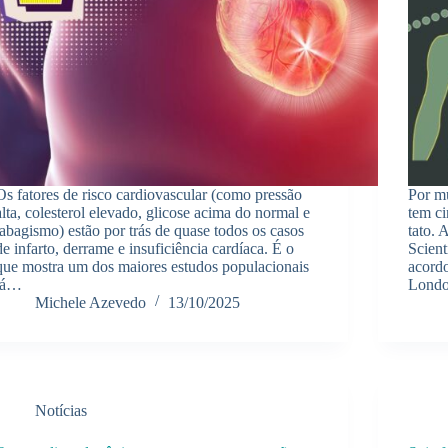
Os fatores de risco cardiovascular (como pressão
Por m
alta, colesterol elevado, glicose acima do normal e
tem ci
tabagismo) estão por trás de quase todos os casos
tato. 
de infarto, derrame e insuficiência cardíaca. É o
Scient
que mostra um dos maiores estudos populacionais
acord
já…
Lond
Michele Azevedo
13/10/2025
Notícias