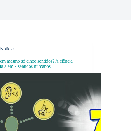
Notícias
tem mesmo só cinco sentidos? A ciência
 fala em 7 sentidos humanos