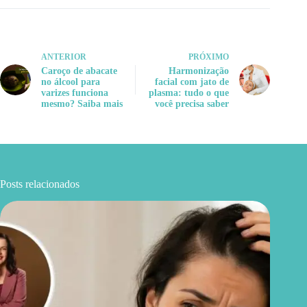
ANTERIOR
PRÓXIMO
Caroço de abacate
Harmonização
no álcool para
facial com jato de
varizes funciona
plasma: tudo o que
mesmo? Saiba mais
você precisa saber
Posts relacionados