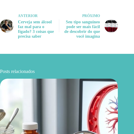
ANTERIOR
PRÓXIMO
Cerveja sem álcool
Seu tipo sanguíneo
faz mal para o
pode ser mais fácil
fígado? 3 coisas que
de descobrir do que
precisa saber
você imagina
Posts relacionados