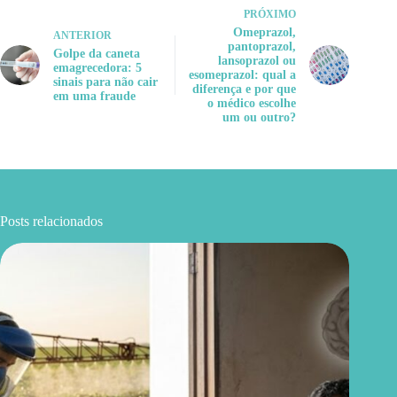
PRÓXIMO
Omeprazol,
ANTERIOR
pantoprazol,
Golpe da caneta
lansoprazol ou
emagrecedora: 5
esomeprazol: qual a
sinais para não cair
diferença e por que
em uma fraude
o médico escolhe
um ou outro?
Posts relacionados