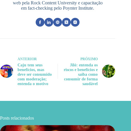
web pela Rock Content University e capacitação
em fact-checking pelo Poynter Institute.
ANTERIOR
PRÓXIMO
Caju tem seus
Jiló: entenda os
benefícios, mas
riscos e benefícios e
deve ser consumido
saiba como
com moderação;
consumir de forma
entenda o motivo
saudável
Posts relacionados