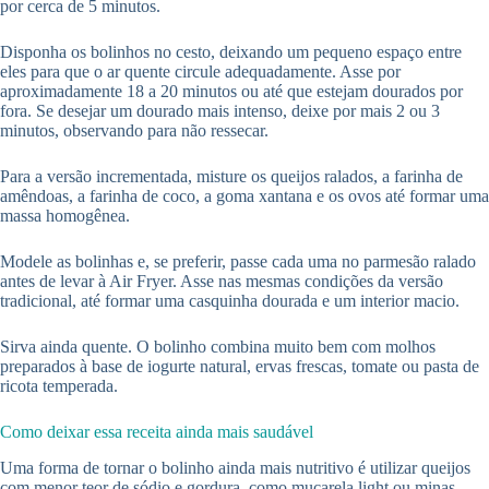
por cerca de 5 minutos.
Disponha os bolinhos no cesto, deixando um pequeno espaço entre
eles para que o ar quente circule adequadamente. Asse por
aproximadamente 18 a 20 minutos ou até que estejam dourados por
fora. Se desejar um dourado mais intenso, deixe por mais 2 ou 3
minutos, observando para não ressecar.
Para a versão incrementada, misture os queijos ralados, a farinha de
amêndoas, a farinha de coco, a goma xantana e os ovos até formar uma
massa homogênea.
Modele as bolinhas e, se preferir, passe cada uma no parmesão ralado
antes de levar à Air Fryer. Asse nas mesmas condições da versão
tradicional, até formar uma casquinha dourada e um interior macio.
Sirva ainda quente. O bolinho combina muito bem com molhos
preparados à base de iogurte natural, ervas frescas, tomate ou pasta de
ricota temperada.
Como deixar essa receita ainda mais saudável
Uma forma de tornar o bolinho ainda mais nutritivo é utilizar queijos
com menor teor de sódio e gordura, como muçarela light ou minas