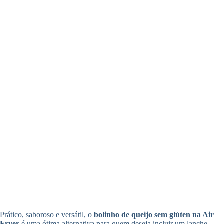
Prático, saboroso e versátil, o
bolinho de queijo sem glúten na Air
Fryer
é uma ótima alternativa para quem deseja incluir um lanche