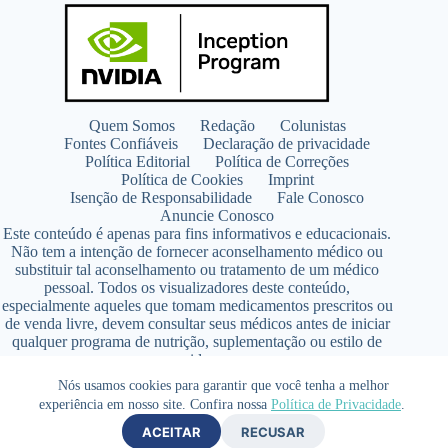
Quem Somos
Redação
Colunistas
Fontes Confiáveis
Declaração de privacidade
Política Editorial
Política de Correções
Política de Cookies
Imprint
Isenção de Responsabilidade
Fale Conosco
Anuncie Conosco
Este conteúdo é apenas para fins informativos e educacionais.
Não tem a intenção de fornecer aconselhamento médico ou
substituir tal aconselhamento ou tratamento de um médico
pessoal. Todos os visualizadores deste conteúdo,
especialmente aqueles que tomam medicamentos prescritos ou
de venda livre, devem consultar seus médicos antes de iniciar
qualquer programa de nutrição, suplementação ou estilo de
vida.
Copyright © 2026 - SaúdeLAB.com pertence ao grupo
Nós usamos cookies para garantir que você tenha a melhor
VKCF Soluções Digitais Ltda - CNPJ n° 43.726.917/0001-80
experiência em nosso site. Confira nossa
Política de Privacidade
.
- Contato +55 (65) 99813- 4203 - Responsável Técnica:
ACEITAR
RECUSAR
Farmacêutica Elizandra Civalsci Costa - CRF MT n° 3490