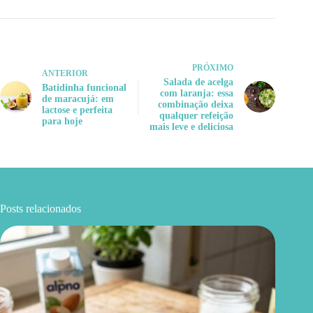
PRÓXIMO
ANTERIOR
Salada de acelga
Batidinha funcional
com laranja: essa
de maracujá: em
combinação deixa
lactose e perfeita
qualquer refeição
para hoje
mais leve e deliciosa
Posts relacionados