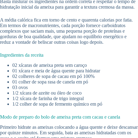
Basta misturar os ingredientes na ordem correta e respeitar o tempo de
hidratação inicial da ameixa para garantir a textura cremosa da massa.
A média calórica fica em torno de cento e quarenta calorias por fatia.
Em termos de macronutrientes, cada porção fornece carboidratos
complexos que saciam mais, uma pequena porção de proteínas e
gorduras de boa qualidade, que ajudam no equilíbrio energético e
reduz a vontade de beliscar outras coisas logo depois.
Ingredientes da receita
02 xícaras de ameixa preta sem caroço
01 xícara e meia de água quente para hidratar
02 colheres de sopa de cacau em pó 100%
01 colher de sopa rasa de canela em pó
03 ovos
1/2 xícara de azeite ou óleo de coco
1/2 xícara de farinha de trigo integral
1/2 colher de sopa de fermento químico em pó
Modo de preparo do bolo de ameixa preta com cacau e canela
Primeiro hidrate as ameixas colocando a água quente e deixe descansar
por quinze minutos. Em seguida, bata as ameixas hidratadas com os