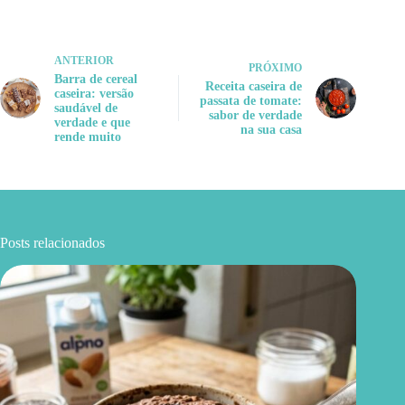
ANTERIOR
PRÓXIMO
Barra de cereal
Receita caseira de
caseira: versão
passata de tomate:
saudável de
sabor de verdade
verdade e que
na sua casa
rende muito
Posts relacionados