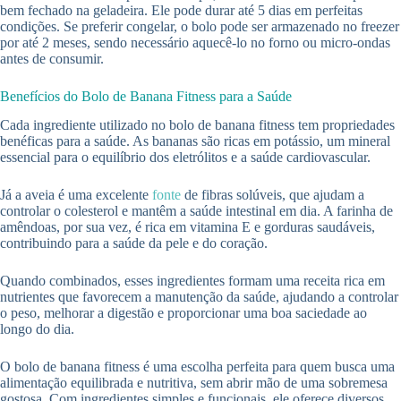
bem fechado na geladeira. Ele pode durar até 5 dias em perfeitas
condições. Se preferir congelar, o bolo pode ser armazenado no freezer
por até 2 meses, sendo necessário aquecê-lo no forno ou micro-ondas
antes de consumir.
Benefícios do Bolo de Banana Fitness para a Saúde
Cada ingrediente utilizado no bolo de banana fitness tem propriedades
benéficas para a saúde. As bananas são ricas em potássio, um mineral
essencial para o equilíbrio dos eletrólitos e a saúde cardiovascular.
Já a aveia é uma excelente
fonte
de fibras solúveis, que ajudam a
controlar o colesterol e mantêm a saúde intestinal em dia. A farinha de
amêndoas, por sua vez, é rica em vitamina E e gorduras saudáveis,
contribuindo para a saúde da pele e do coração.
Quando combinados, esses ingredientes formam uma receita rica em
nutrientes que favorecem a manutenção da saúde, ajudando a controlar
o peso, melhorar a digestão e proporcionar uma boa saciedade ao
longo do dia.
O bolo de banana fitness é uma escolha perfeita para quem busca uma
alimentação equilibrada e nutritiva, sem abrir mão de uma sobremesa
gostosa. Com ingredientes simples e funcionais, ele oferece diversos