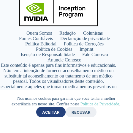
Quem Somos
Redação
Colunistas
Fontes Confiáveis
Declaração de privacidade
Política Editorial
Política de Correções
Política de Cookies
Imprint
Isenção de Responsabilidade
Fale Conosco
Anuncie Conosco
Este conteúdo é apenas para fins informativos e educacionais.
Não tem a intenção de fornecer aconselhamento médico ou
substituir tal aconselhamento ou tratamento de um médico
pessoal. Todos os visualizadores deste conteúdo,
especialmente aqueles que tomam medicamentos prescritos ou
de venda livre, devem consultar seus médicos antes de iniciar
qualquer programa de nutrição, suplementação ou estilo de
Nós usamos cookies para garantir que você tenha a melhor
vida.
experiência em nosso site. Confira nossa
Política de Privacidade
.
Copyright © 2026 - SaúdeLAB.com pertence ao grupo
ACEITAR
RECUSAR
VKCF Soluções Digitais Ltda - CNPJ n° 43.726.917/0001-80
- Contato +55 (65) 99813- 4203 - Responsável Técnica:
Farmacêutica Elizandra Civalsci Costa - CRF MT n° 3490