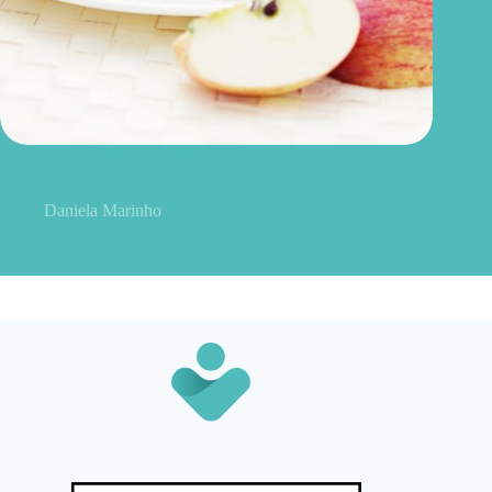
Panqueca de maçã com aveia sem glúten: receita fofinha,
prática e nutritiva para o café da manhã
Daniela Marinho