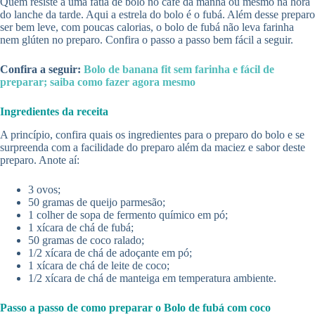
Quem resiste a uma fatia de bolo no café da manhã ou mesmo na hora
do lanche da tarde. Aqui a estrela do bolo é o fubá. Além desse preparo
ser bem leve, com poucas calorias, o bolo de fubá não leva farinha
nem glúten no preparo. Confira o passo a passo bem fácil a seguir.
Confira a seguir:
Bolo de banana fit sem farinha e fácil de
preparar; saiba como fazer agora mesmo
Ingredientes da receita
A princípio, confira quais os ingredientes para o preparo do bolo e se
surpreenda com a facilidade do preparo além da maciez e sabor deste
preparo. Anote aí:
3 ovos;
50 gramas de queijo parmesão;
1 colher de sopa de fermento químico em pó;
1 xícara de chá de fubá;
50 gramas de coco ralado;
1/2 xícara de chá de adoçante em pó;
1 xícara de chá de leite de coco;
1/2 xícara de chá de manteiga em temperatura ambiente.
Passo a passo de como preparar o Bolo de fubá com coco