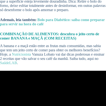
que a superfície esteja levemente douradinha. Dica: Retire o bolo do
forno, deixe esfriar totalmente antes de desinformar, em outras palavras
só desenforme o bolo após amornar o preparo.
Ademais, leia também:
Bolo para Diabético: saiba como preparar
para servir na hora do café
COMBINAÇÃO DE ALIMENTOS: descubra o jeito certo de
comer BANANA e MAÇÃ (COM RECEITAS)
A banana e a maçã estão entre as frutas mais consumidas, mas sabia
que tem um jeito certo de comer para obter os melhores benefícios?
Hoje, a
Nutricionista
Vanuza Lobato vai dar dicas poderosas e ensinar
2 receitas que vão salvar o seu café da manhã. Saiba tudo, aqui no
SaúdeLAB
.