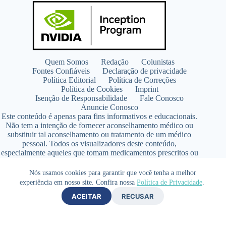
Quem Somos
Redação
Colunistas
Fontes Confiáveis
Declaração de privacidade
Política Editorial
Política de Correções
Política de Cookies
Imprint
Isenção de Responsabilidade
Fale Conosco
Anuncie Conosco
Este conteúdo é apenas para fins informativos e educacionais.
Não tem a intenção de fornecer aconselhamento médico ou
substituir tal aconselhamento ou tratamento de um médico
pessoal. Todos os visualizadores deste conteúdo,
especialmente aqueles que tomam medicamentos prescritos ou
de venda livre, devem consultar seus médicos antes de iniciar
qualquer programa de nutrição, suplementação ou estilo de
Nós usamos cookies para garantir que você tenha a melhor
vida.
experiência em nosso site. Confira nossa
Política de Privacidade
.
Copyright © 2026 - SaúdeLAB.com pertence ao grupo
ACEITAR
RECUSAR
VKCF Soluções Digitais Ltda - CNPJ n° 43.726.917/0001-80
- Contato +55 (65) 99813- 4203 - Responsável Técnica:
Farmacêutica Elizandra Civalsci Costa - CRF MT n° 3490