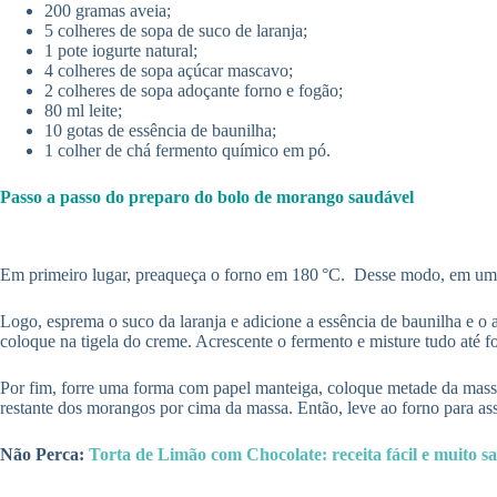
200 gramas aveia;
5 colheres de sopa de suco de laranja;
1 pote iogurte natural;
4 colheres de sopa açúcar mascavo;
2 colheres de sopa adoçante forno e fogão;
80 ml leite;
10 gotas de essência de baunilha;
1 colher de chá fermento químico em pó.
Passo a passo do preparo do bolo de morango saudável
Em primeiro lugar, preaqueça o forno em 180 °C. Desse modo, em uma t
Logo, esprema o suco da laranja e adicione a essência de baunilha e o
coloque na tigela do creme. Acrescente o fermento e misture tudo at
Por fim, forre uma forma com papel manteiga, coloque metade da massa
restante dos morangos por cima da massa. Então, leve ao forno para ass
Não Perca:
Torta de Limão com Chocolate: receita fácil e muito 