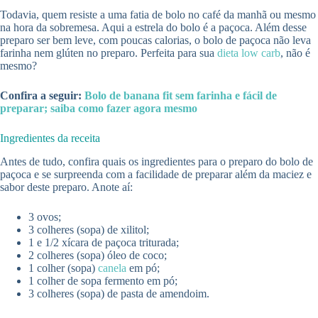
Todavia, quem resiste a uma fatia de bolo no café da manhã ou mesmo
na hora da sobremesa. Aqui a estrela do bolo é a paçoca. Além desse
preparo ser bem leve, com poucas calorias, o bolo de paçoca não leva
farinha nem glúten no preparo. Perfeita para sua
dieta low carb
, não é
mesmo?
Confira a seguir:
Bolo de banana fit sem farinha e fácil de
preparar; saiba como fazer agora mesmo
Ingredientes da receita
Antes de tudo, confira quais os ingredientes para o preparo do bolo de
paçoca e se surpreenda com a facilidade de preparar além da maciez e
sabor deste preparo. Anote aí:
3 ovos;
3 colheres (sopa) de xilitol;
1 e 1/2 xícara de paçoca triturada;
2 colheres (sopa) óleo de coco;
1 colher (sopa)
canela
em pó;
1 colher de sopa fermento em pó;
3 colheres (sopa) de pasta de amendoim.