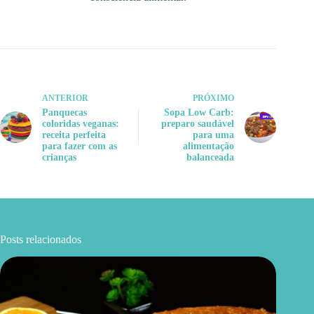
ANTERIOR
PRÓXIMO
Panquecas
Sopa Low Carb:
coloridas veganas:
preparo saudável
receita perfeita
para uma
para fazer com as
alimentação
crianças
balanceada
Posts relacionados