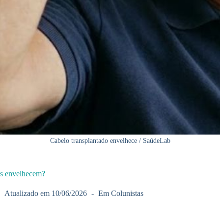
Cabelo transplantado envelhece / SaúdeLab
les envelhecem?
Atualizado em
10/06/2026
Em
Colunistas