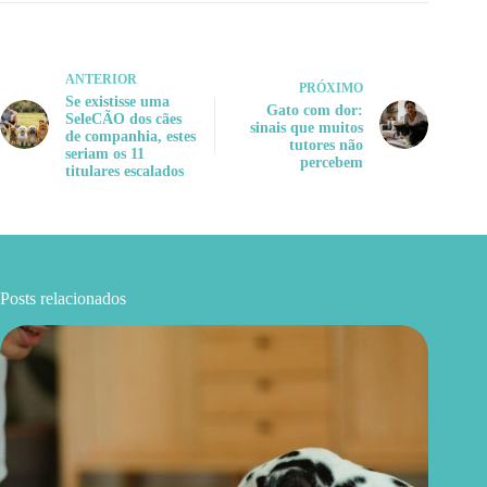
ANTERIOR
PRÓXIMO
Se existisse uma
Gato com dor:
SeleCÃO dos cães
sinais que muitos
de companhia, estes
tutores não
seriam os 11
percebem
titulares escalados
Posts relacionados