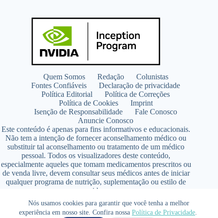
Quem Somos
Redação
Colunistas
Fontes Confiáveis
Declaração de privacidade
Política Editorial
Política de Correções
Política de Cookies
Imprint
Isenção de Responsabilidade
Fale Conosco
Anuncie Conosco
Este conteúdo é apenas para fins informativos e educacionais.
Não tem a intenção de fornecer aconselhamento médico ou
substituir tal aconselhamento ou tratamento de um médico
pessoal. Todos os visualizadores deste conteúdo,
especialmente aqueles que tomam medicamentos prescritos ou
de venda livre, devem consultar seus médicos antes de iniciar
qualquer programa de nutrição, suplementação ou estilo de
vida.
Copyright © 2026 - SaúdeLAB.com pertence ao grupo
Nós usamos cookies para garantir que você tenha a melhor
VKCF Soluções Digitais Ltda - CNPJ n° 43.726.917/0001-80
experiência em nosso site. Confira nossa
Política de Privacidade
.