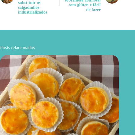
sobremesa cremosa,
substituir os
sem glúten e fácil
salgadinhos
de fazer
industrializados
Posts relacionados