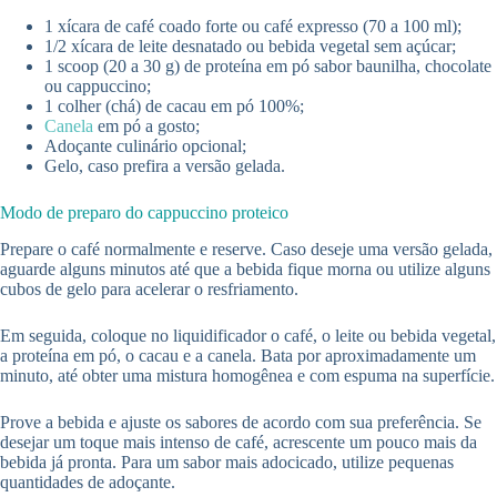
1 xícara de café coado forte ou café expresso (70 a 100 ml);
1/2 xícara de leite desnatado ou bebida vegetal sem açúcar;
1 scoop (20 a 30 g) de proteína em pó sabor baunilha, chocolate
ou cappuccino;
1 colher (chá) de cacau em pó 100%;
Canela
em pó a gosto;
Adoçante culinário opcional;
Gelo, caso prefira a versão gelada.
Modo de preparo do cappuccino proteico
Prepare o café normalmente e reserve. Caso deseje uma versão gelada,
aguarde alguns minutos até que a bebida fique morna ou utilize alguns
cubos de gelo para acelerar o resfriamento.
Em seguida, coloque no liquidificador o café, o leite ou bebida vegetal,
a proteína em pó, o cacau e a canela. Bata por aproximadamente um
minuto, até obter uma mistura homogênea e com espuma na superfície.
Prove a bebida e ajuste os sabores de acordo com sua preferência. Se
desejar um toque mais intenso de café, acrescente um pouco mais da
bebida já pronta. Para um sabor mais adocicado, utilize pequenas
quantidades de adoçante.