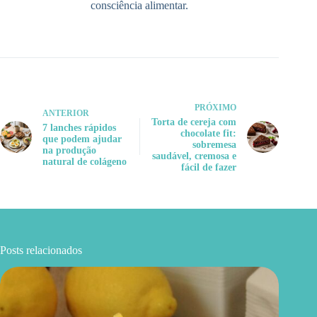
consciência alimentar.
PRÓXIMO
ANTERIOR
Torta de cereja com
7 lanches rápidos
chocolate fit:
que podem ajudar
sobremesa
na produção
saudável, cremosa e
natural de colágeno
fácil de fazer
Posts relacionados