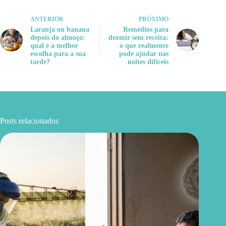
ANTERIOR
PRÓXIMO
Laranja ou banana
Remédios para
depois do almoço:
dormir sem receita:
qual é a melhor
o que realmente
escolha para a sua
pode ajudar nas
tarde?
noites difíceis
Posts relacionados