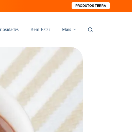
PRODUTOS TERRA
riosidades
Bem-Estar
Mais