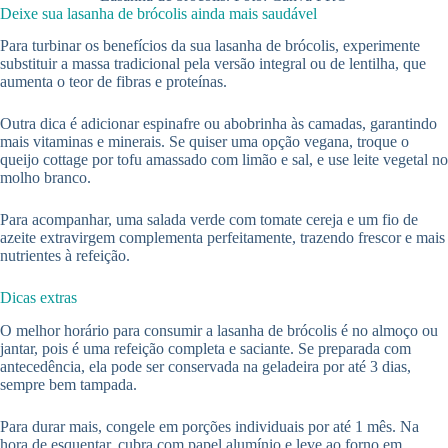
Deixe sua lasanha de brócolis ainda mais saudável
Para turbinar os benefícios da sua lasanha de brócolis, experimente
substituir a massa tradicional pela versão integral ou de lentilha, que
aumenta o teor de fibras e proteínas.
Outra dica é adicionar espinafre ou abobrinha às camadas, garantindo
mais vitaminas e minerais. Se quiser uma opção vegana, troque o
queijo cottage por tofu amassado com limão e sal, e use leite vegetal no
molho branco.
Para acompanhar, uma salada verde com tomate cereja e um fio de
azeite extravirgem complementa perfeitamente, trazendo frescor e mais
nutrientes à refeição.
Dicas extras
O melhor horário para consumir a lasanha de brócolis é no almoço ou
jantar, pois é uma refeição completa e saciante. Se preparada com
antecedência, ela pode ser conservada na geladeira por até 3 dias,
sempre bem tampada.
Para durar mais, congele em porções individuais por até 1 mês. Na
hora de esquentar, cubra com papel alumínio e leve ao forno em