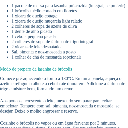
1 pacote de massa para lasanha pré-cozida (integral, se preferir)
1 brócolis médio cortado em floretes
1 xícara de queijo cottage
1 xícara de queijo muçarela light ralado
2 colheres de sopa de azeite de oliva
1 dente de alho picado
1 cebola pequena picada
2 colheres de sopa de farinha de trigo integral
2 xícaras de leite desnatado
Sal, pimenta e noz-moscada a gosto
1 colher de chá de mostarda (opcional)
Modo de preparo da lasanha de brócolis
Comece pré-aquecendo o forno a 180°C. Em uma panela, aqueça o
azeite e refogue o alho e a cebola até dourarem. Adicione a farinha de
trigo e misture bem, formando um creme.
Aos poucos, acrescente o leite, mexendo sem parar para evitar
empelotar. Tempere com sal, pimenta, noz-moscada e mostarda, se
desejar. Deixe o molho engrossar e reserve.
Cozinhe o brócolis no vapor ou em água fervente por 3 minutos,