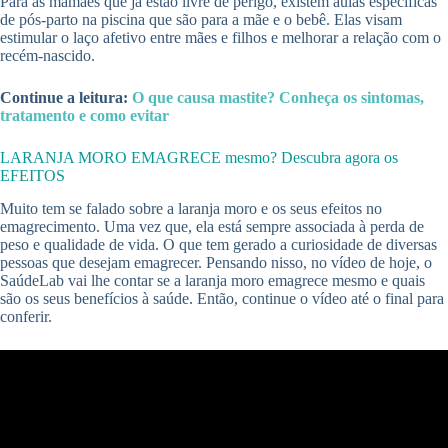
Para as mamães que já estão livre de perigo, existem aulas específicas
de pós-parto na piscina que são para a mãe e o bebê. Elas visam
estimular o laço afetivo entre mães e filhos e melhorar a relação com o
recém-nascido.
Continue a leitura:
O que causa mastite? Conheça os sintomas,
tratamento e como evitar
LARANJA MORO EMAGRECE mesmo? Descubra agora os
EFEITOS
Muito tem se falado sobre a laranja moro e os seus efeitos no
emagrecimento. Uma vez que, ela está sempre associada à perda de
peso e qualidade de vida. O que tem gerado a curiosidade de diversas
pessoas que desejam emagrecer. Pensando nisso, no vídeo de hoje, o
SaúdeLab vai lhe contar se a laranja moro emagrece mesmo e quais
são os seus benefícios à saúde. Então, continue o vídeo até o final para
conferir.