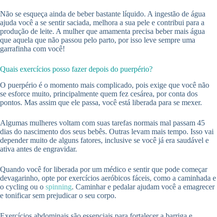
Não se esqueça ainda de beber bastante líquido. A ingestão de água
ajuda você a se sentir saciada, melhora a sua pele e contribui para a
produção de leite. A mulher que amamenta precisa beber mais água
que aquela que não passou pelo parto, por isso leve sempre uma
garrafinha com você!
Quais exercícios posso fazer depois do puerpério?
O puerpério é o momento mais complicado, pois exige que você não
se esforce muito, principalmente quem fez cesárea, por conta dos
pontos. Mas assim que ele passa, você está liberada para se mexer.
Algumas mulheres voltam com suas tarefas normais mal passam 45
dias do nascimento dos seus bebês. Outras levam mais tempo. Isso vai
depender muito de alguns fatores, inclusive se você já era saudável e
ativa antes de engravidar.
Quando você for liberada por um médico e sentir que pode começar
devagarinho, opte por exercícios aeróbicos fáceis, como a caminhada e
o cycling ou o
spinning
. Caminhar e pedalar ajudam você a emagrecer
e tonificar sem prejudicar o seu corpo.
Exercícios abdominais são essenciais para fortalecer a barriga e