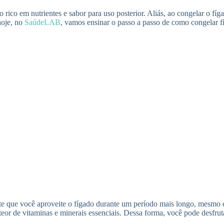
rico em nutrientes e sabor para uso posterior. Aliás, ao congelar o fíga
hoje, no
SaúdeLAB
, vamos ensinar o passo a passo de como congelar fí
ite que você aproveite o fígado durante um período mais longo, mesmo 
u teor de vitaminas e minerais essenciais. Dessa forma, você pode desfr