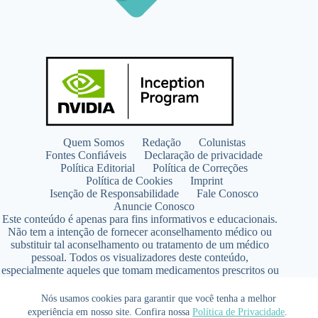
Quem Somos
Redação
Colunistas
Fontes Confiáveis
Declaração de privacidade
Política Editorial
Política de Correções
Política de Cookies
Imprint
Isenção de Responsabilidade
Fale Conosco
Anuncie Conosco
Este conteúdo é apenas para fins informativos e educacionais.
Não tem a intenção de fornecer aconselhamento médico ou
substituir tal aconselhamento ou tratamento de um médico
pessoal. Todos os visualizadores deste conteúdo,
especialmente aqueles que tomam medicamentos prescritos ou
de venda livre, devem consultar seus médicos antes de iniciar
qualquer programa de nutrição, suplementação ou estilo de
Nós usamos cookies para garantir que você tenha a melhor
vida.
experiência em nosso site. Confira nossa
Política de Privacidade
.