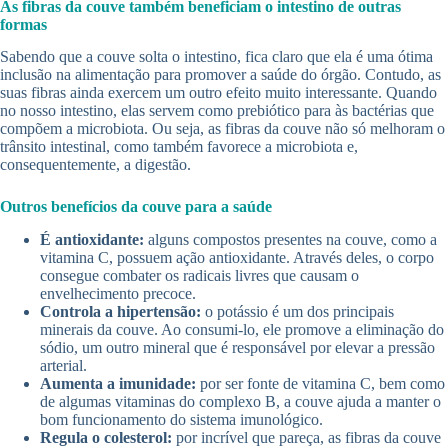
As fibras da couve também beneficiam o intestino de outras
formas
Sabendo que a couve solta o intestino, fica claro que ela é uma ótima
inclusão na alimentação para promover a saúde do órgão. Contudo, as
suas fibras ainda exercem um outro efeito muito interessante. Quando
no nosso intestino, elas servem como prebiótico para às bactérias que
compõem a microbiota. Ou seja, as fibras da couve não só melhoram o
trânsito intestinal, como também favorece a microbiota e,
consequentemente, a digestão.
Outros benefícios da couve para a saúde
É antioxidante:
alguns compostos presentes na couve, como a
vitamina C, possuem ação antioxidante. Através deles, o corpo
consegue combater os radicais livres que causam o
envelhecimento precoce.
Controla a hipertensão:
o potássio é um dos principais
minerais da couve. Ao consumi-lo, ele promove a eliminação do
sódio, um outro mineral que é responsável por elevar a pressão
arterial.
Aumenta a imunidade:
por ser fonte de vitamina C, bem como
de algumas vitaminas do complexo B, a couve ajuda a manter o
bom funcionamento do sistema imunológico.
Regula o colesterol:
por incrível que pareça, as fibras da couve