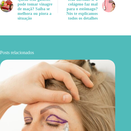
pode tomar vinagre
colágeno faz mal
de maçã? Saiba se
para o estômago?
melhora ou piora a
Nós te explicamos
situação
todos os detalhes
Posts relacionados