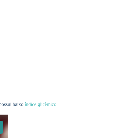
.
e possui baixo
índice glicêmico
.