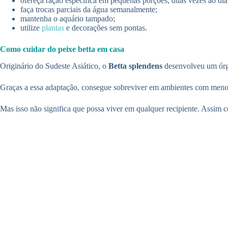
ofereça ração específica em pequenas porções, duas vezes ao dia
faça trocas parciais da água semanalmente;
mantenha o aquário tampado;
utilize
plantas
e decorações sem pontas.
Como cuidar do peixe betta em casa
Originário do Sudeste Asiático, o
Betta splendens
desenvolveu um órgã
Graças a essa adaptação, consegue sobreviver em ambientes com menos 
Mas isso não significa que possa viver em qualquer recipiente. Assim