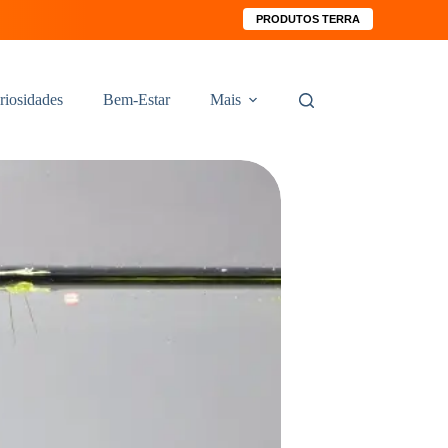
PRODUTOS TERRA
riosidades
Bem-Estar
Mais