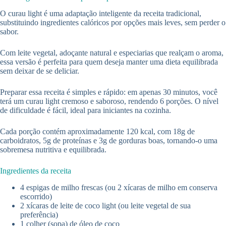
O curau light é uma adaptação inteligente da receita tradicional,
substituindo ingredientes calóricos por opções mais leves, sem perder o
sabor.
Com leite vegetal, adoçante natural e especiarias que realçam o aroma,
essa versão é perfeita para quem deseja manter uma dieta equilibrada
sem deixar de se deliciar.
Preparar essa receita é simples e rápido: em apenas 30 minutos, você
terá um curau light cremoso e saboroso, rendendo 6 porções. O nível
de dificuldade é fácil, ideal para iniciantes na cozinha.
Cada porção contém aproximadamente 120 kcal, com 18g de
carboidratos, 5g de proteínas e 3g de gorduras boas, tornando-o uma
sobremesa nutritiva e equilibrada.
Ingredientes da receita
4 espigas de milho frescas (ou 2 xícaras de milho em conserva
escorrido)
2 xícaras de leite de coco light (ou leite vegetal de sua
preferência)
1 colher (sopa) de óleo de coco