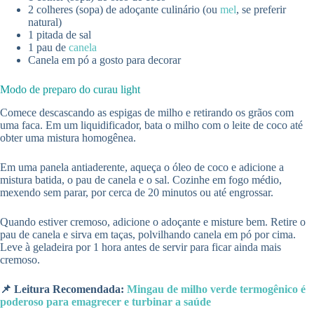
2 colheres (sopa) de adoçante culinário (ou
mel
, se preferir
natural)
1 pitada de sal
1 pau de
canela
Canela em pó a gosto para decorar
Modo de preparo do curau light
Comece descascando as espigas de milho e retirando os grãos com
uma faca. Em um liquidificador, bata o milho com o leite de coco até
obter uma mistura homogênea.
Em uma panela antiaderente, aqueça o óleo de coco e adicione a
mistura batida, o pau de canela e o sal. Cozinhe em fogo médio,
mexendo sem parar, por cerca de 20 minutos ou até engrossar.
Quando estiver cremoso, adicione o adoçante e misture bem. Retire o
pau de canela e sirva em taças, polvilhando canela em pó por cima.
Leve à geladeira por 1 hora antes de servir para ficar ainda mais
cremoso.
📌 Leitura Recomendada:
Mingau de milho verde termogênico é
poderoso para emagrecer e turbinar a saúde