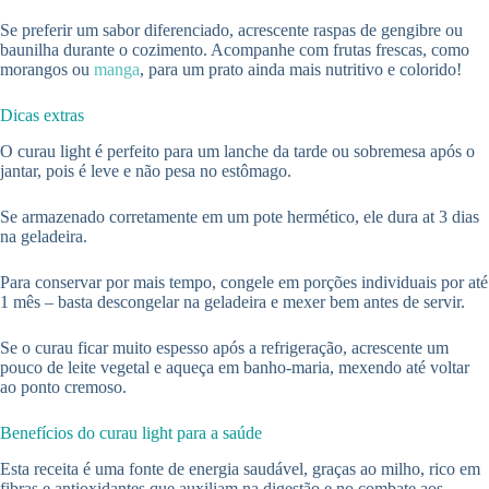
Se preferir um sabor diferenciado, acrescente raspas de gengibre ou
baunilha durante o cozimento. Acompanhe com frutas frescas, como
morangos ou
manga
, para um prato ainda mais nutritivo e colorido!
Dicas extras
O curau light é perfeito para um lanche da tarde ou sobremesa após o
jantar, pois é leve e não pesa no estômago.
Se armazenado corretamente em um pote hermético, ele dura at 3 dias
na geladeira.
Para conservar por mais tempo, congele em porções individuais por até
1 mês – basta descongelar na geladeira e mexer bem antes de servir.
Se o curau ficar muito espesso após a refrigeração, acrescente um
pouco de leite vegetal e aqueça em banho-maria, mexendo até voltar
ao ponto cremoso.
Benefícios do curau light para a saúde
Esta receita é uma fonte de energia saudável, graças ao milho, rico em
fibras e antioxidantes que auxiliam na digestão e no combate aos