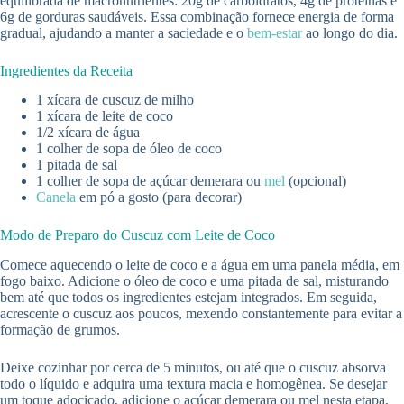
equilibrada de macronutrientes: 20g de carboidratos, 4g de proteínas e
6g de gorduras saudáveis. Essa combinação fornece energia de forma
gradual, ajudando a manter a saciedade e o
bem-estar
ao longo do dia.
Ingredientes da Receita
1 xícara de cuscuz de milho
1 xícara de leite de coco
1/2 xícara de água
1 colher de sopa de óleo de coco
1 pitada de sal
1 colher de sopa de açúcar demerara ou
mel
(opcional)
Canela
em pó a gosto (para decorar)
Modo de Preparo do Cuscuz com Leite de Coco
Comece aquecendo o leite de coco e a água em uma panela média, em
fogo baixo. Adicione o óleo de coco e uma pitada de sal, misturando
bem até que todos os ingredientes estejam integrados. Em seguida,
acrescente o cuscuz aos poucos, mexendo constantemente para evitar a
formação de grumos.
Deixe cozinhar por cerca de 5 minutos, ou até que o cuscuz absorva
todo o líquido e adquira uma textura macia e homogênea. Se desejar
um toque adocicado, adicione o açúcar demerara ou mel nesta etapa,