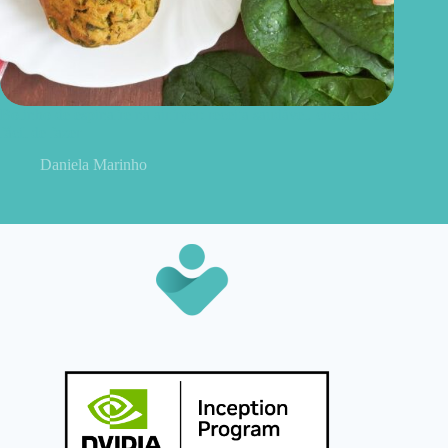
Bolinho de espinafre na airfryer: receita saudável, crocante e
fácil de fazer
Daniela Marinho