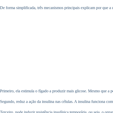
De forma simplificada, três mecanismos principais explicam por que a
Primeiro, ela estimula o fígado a produzir mais glicose. Mesmo que a pe
Segundo, reduz a ação da insulina nas células. A insulina funciona co
Terceiro, pode induzir resistência insulínica temporária, ou seja, o org