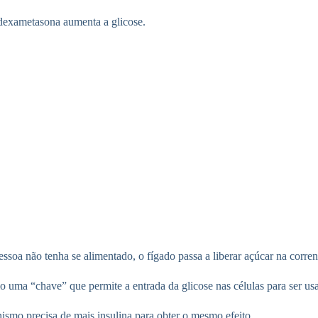
 dexametasona aumenta a glicose.
ssoa não tenha se alimentado, o fígado passa a liberar açúcar na corren
mo uma “chave” que permite a entrada da glicose nas células para ser u
anismo precisa de mais insulina para obter o mesmo efeito.