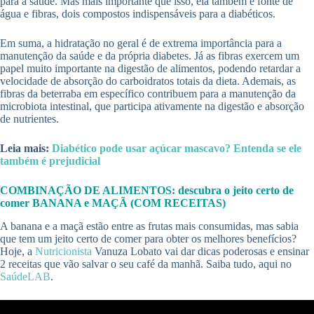
para a saúde. Mas mais importante que isso, ela também é fonte de
água e fibras, dois compostos indispensáveis para a diabéticos.
Em suma, a hidratação no geral é de extrema importância para a
manutenção da saúde e da própria diabetes. Já as fibras exercem um
papel muito importante na digestão de alimentos, podendo retardar a
velocidade de absorção do carboidratos totais da dieta. Ademais, as
fibras da beterraba em específico contribuem para a manutenção da
microbiota intestinal, que participa ativamente na digestão e absorção
de nutrientes.
Leia mais:
Diabético pode usar açúcar mascavo? Entenda se ele
também é prejudicial
COMBINAÇÃO DE ALIMENTOS: descubra o jeito certo de
comer BANANA e MAÇÃ (COM RECEITAS)
A banana e a maçã estão entre as frutas mais consumidas, mas sabia
que tem um jeito certo de comer para obter os melhores benefícios?
Hoje, a
Nutricionista
Vanuza Lobato vai dar dicas poderosas e ensinar
2 receitas que vão salvar o seu café da manhã. Saiba tudo, aqui no
SaúdeLAB
.