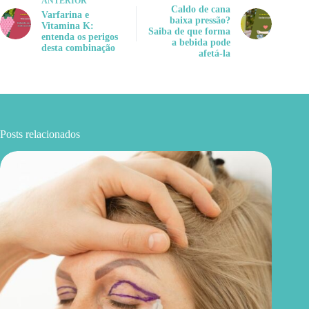
ANTERIOR
Caldo de cana
Varfarina e
baixa pressão?
Vitamina K:
Saiba de que forma
entenda os perigos
a bebida pode
desta combinação
afetá-la
Posts relacionados