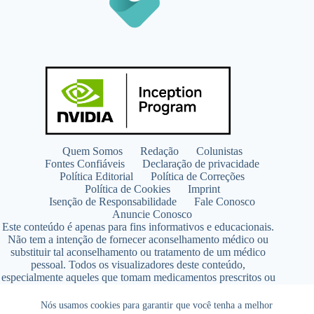
Quem Somos
Redação
Colunistas
Fontes Confiáveis
Declaração de privacidade
Política Editorial
Política de Correções
Política de Cookies
Imprint
Isenção de Responsabilidade
Fale Conosco
Anuncie Conosco
Este conteúdo é apenas para fins informativos e educacionais.
Não tem a intenção de fornecer aconselhamento médico ou
substituir tal aconselhamento ou tratamento de um médico
pessoal. Todos os visualizadores deste conteúdo,
especialmente aqueles que tomam medicamentos prescritos ou
de venda livre, devem consultar seus médicos antes de iniciar
qualquer programa de nutrição, suplementação ou estilo de
Nós usamos cookies para garantir que você tenha a melhor